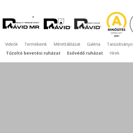
Videók
Termékeink
Mérettáblázat
Galéria
Tanúsítványo
Tűzoltó bevetési ruházat
Esővédő ruházat
Hírek
lyékony vegyszerek elleni védőruha
Termék leírás:
Védelmi szabványo