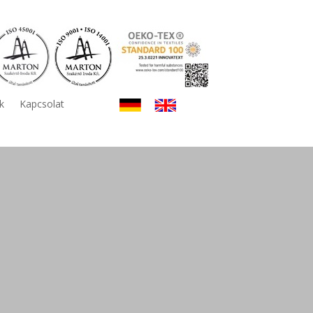
k
Kapcsolat
k: