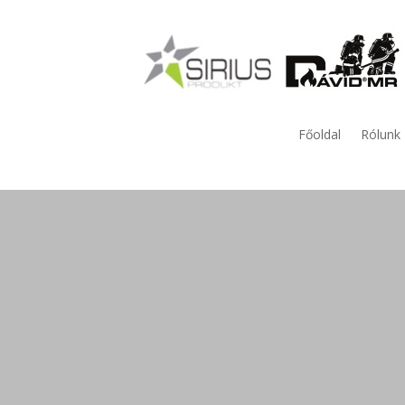
Főoldal
Rólunk
Antisztatikus, hő, láng, fo