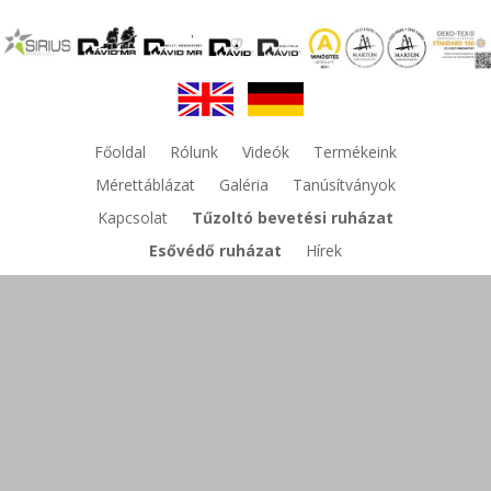
Főoldal
Rólunk
Videók
Termékeink
Mérettáblázat
Galéria
Tanúsítványok
Kapcsolat
Tűzoltó bevetési ruházat
Esővédő ruházat
Hírek
Lángálló, antisztatikus,
környakas póló bézs színben