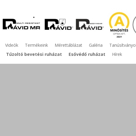
Videók
Termékeink
Mérettáblázat
Galéria
Tanúsítványo
Tűzoltó bevetési ruházat
Esővédő ruházat
Hírek
lyékony vegyszerek elleni védőruha
Termék leírás:
Védelmi szabványo