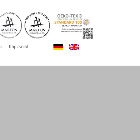
k
Kapcsolat
k: