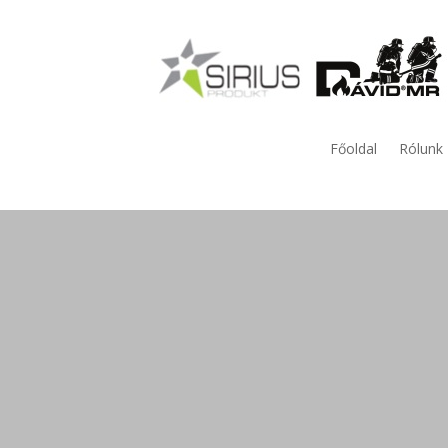
Főoldal
Rólunk
Antisztatikus, hő, láng, fo